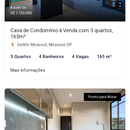
A partir de:
R$ 1.150.000
Casa de Condomínio à Venda com 3 quartos,
165m²
Setlife Mirassol, Mirassol-SP
3 Quartos
4 Banheiros
4 Vagas
165 m²
Mais informações
Pronto para Morar