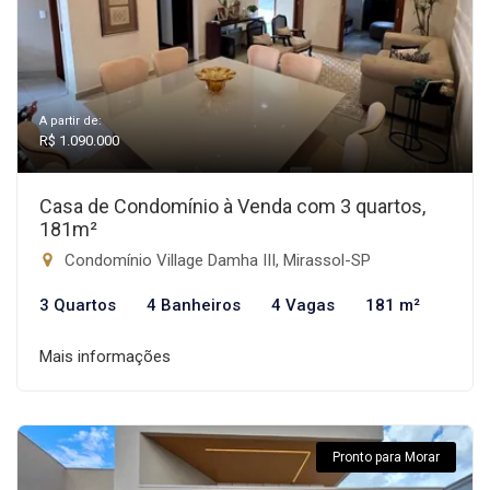
A partir de:
R$ 1.090.000
Casa de Condomínio à Venda com 3 quartos,
181m²
Condomínio Village Damha III, Mirassol-SP
3 Quartos
4 Banheiros
4 Vagas
181 m²
Mais informações
Pronto para Morar