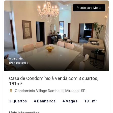
Pronto para Morar
A partir de:
R$ 1.090.000
Casa de Condomínio à Venda com 3 quartos,
181m²
Condomínio Village Damha III, Mirassol-SP
3 Quartos
4 Banheiros
4 Vagas
181 m²