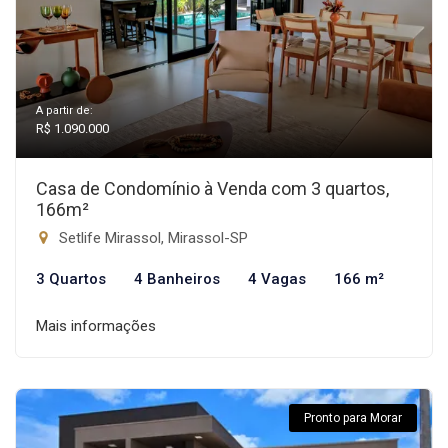
A partir de:
R$ 1.090.000
Casa de Condomínio à Venda com 3 quartos,
166m²
Setlife Mirassol, Mirassol-SP
3 Quartos
4 Banheiros
4 Vagas
166 m²
Mais informações
Pronto para Morar