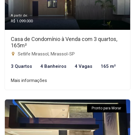
A partir de:
R$ 1.099.000
Casa de Condomínio à Venda com 3 quartos,
165m²
Setlife Mirassol, Mirassol-SP
3 Quartos
4 Banheiros
4 Vagas
165 m²
Mais informações
Pronto para Morar