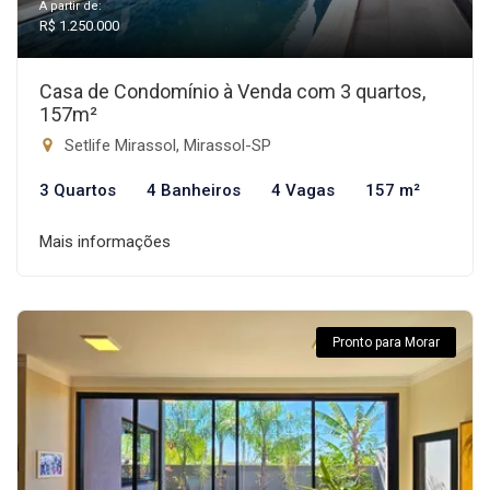
A partir de:
R$ 1.250.000
Casa de Condomínio à Venda com 3 quartos,
157m²
Setlife Mirassol, Mirassol-SP
3 Quartos
4 Banheiros
4 Vagas
157 m²
Mais informações
Pronto para Morar