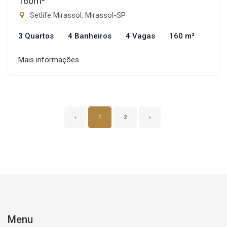
160m²
Setlife Mirassol, Mirassol-SP
3 Quartos
4 Banheiros
4 Vagas
160 m²
Mais informações
‹
1
2
›
Menu