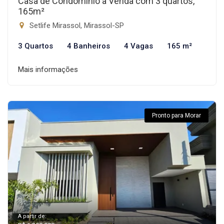
Casa de Condomínio à Venda com 3 quartos,
165m²
Setlife Mirassol, Mirassol-SP
3 Quartos
4 Banheiros
4 Vagas
165 m²
Mais informações
Pronto para Morar
A partir de: