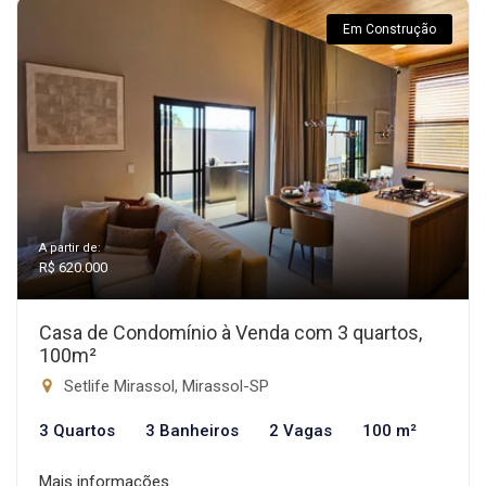
Em Construção
A partir de:
R$ 620.000
Casa de Condomínio à Venda com 3 quartos,
100m²
Setlife Mirassol, Mirassol-SP
3 Quartos
3 Banheiros
2 Vagas
100 m²
Mais informações