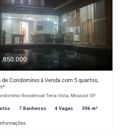
1.850.000
 de Condomínio à Venda com 5 quartos,
m²
ndomínio Residencial Terra Vista, Mirassol-SP
artos
7 Banheiros
4 Vagas
396 m²
informações