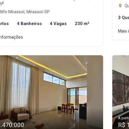
m²
Qu
life Mirassol, Mirassol-SP
3 Qu
rtos
4 Banheiros
4 Vagas
230 m²
Mais 
informações
A parti
1.470.000
R$ 