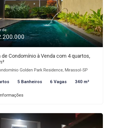
r de:
2.200.000
 de Condomínio à Venda com 4 quartos,
m²
ndomínio Golden Park Residence, Mirassol-SP
artos
5 Banheiros
6 Vagas
340 m²
informações