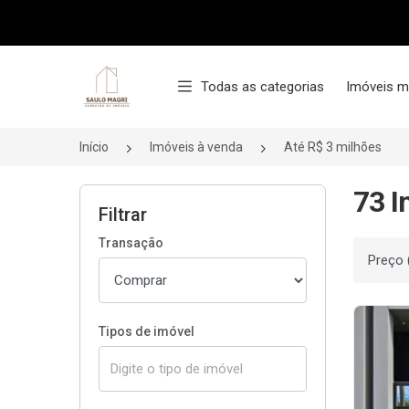
Página inicial
Todas as categorias
Imóveis m
Início
Imóveis à venda
Até R$ 3 milhões
73 I
Filtrar
Transação
Ordenar
Tipos de imóvel