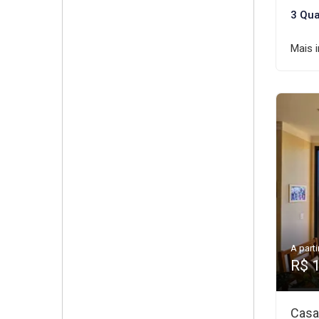
3 Qua
Mais 
A parti
R$ 
Casa