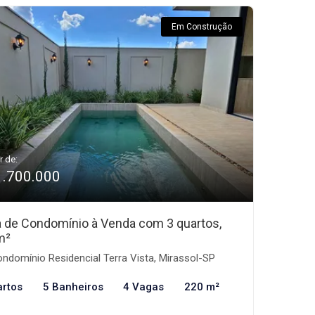
Em Construção
r de:
1.700.000
 de Condomínio à Venda com 3 quartos,
m²
ndomínio Residencial Terra Vista, Mirassol-SP
artos
5 Banheiros
4 Vagas
220 m²