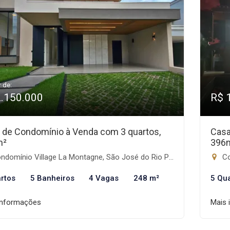
r de:
2.150.000
R$ 
 de Condomínio à Venda com 3 quartos,
Casa
m²
396
domínio Village La Montagne, São José do Rio Preto-SP
Co
rtos
5 Banheiros
4 Vagas
248 m²
5 Qu
informações
Mais 