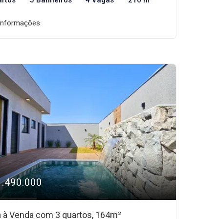
artos
5 Banheiros
4 Vagas
210 m²
informações
1.490.000
 à Venda com 3 quartos, 164m²