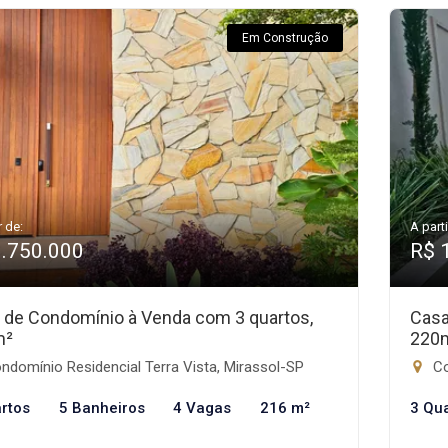
Em Construção
r de:
A parti
1.750.000
R$ 
 de Condomínio à Venda com 3 quartos,
Casa
m²
220
domínio Residencial Terra Vista, Mirassol-SP
Co
rtos
5 Banheiros
4 Vagas
216 m²
3 Qu