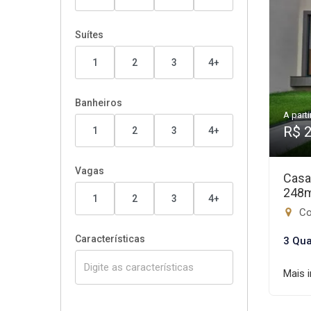
Suítes
1
2
3
4+
Banheiros
A parti
R$ 
1
2
3
4+
Vagas
Casa
248
1
2
3
4+
Con
Características
3 Qua
Mais 