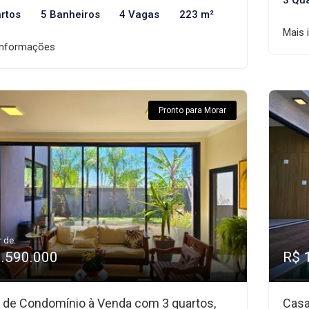
3 Qu
rtos
5 Banheiros
4 Vagas
223 m²
Mais 
informações
Pronto para Morar
r de:
1.590.000
R$ 
 de Condomínio à Venda com 3 quartos,
Casa