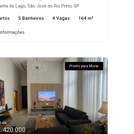
inta do Lago, São José do Rio Preto-SP
artos
5 Banheiros
4 Vagas
164 m²
informações
Pronto para Morar
r de:
1.420.000