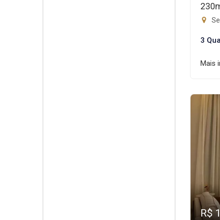
230
Set
3 Qua
Mais 
R$ 