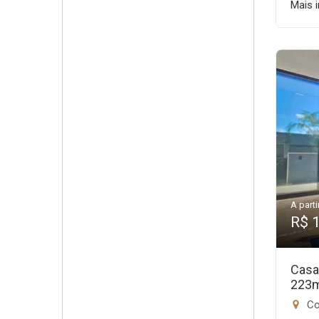
Mais 
A parti
R$ 
Casa
223
Con