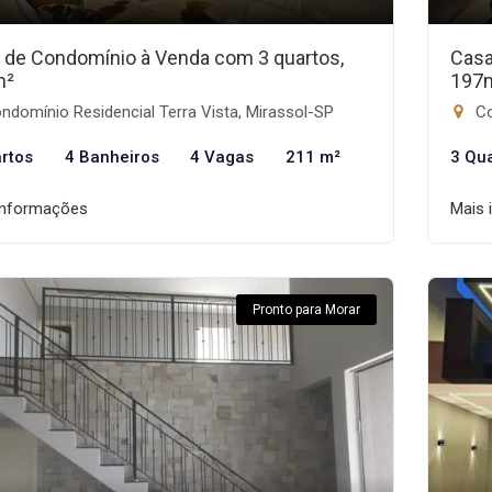
 de Condomínio à Venda com 3 quartos,
Casa
m²
197
domínio Residencial Terra Vista, Mirassol-SP
Co
rtos
4 Banheiros
4 Vagas
211 m²
3 Qu
informações
Mais 
Pronto para Morar