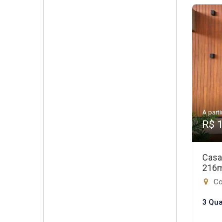
A parti
R$ 
Casa
216
Con
3 Qua