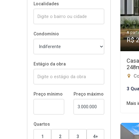
Localidades
A parti
Condomínio
R$ 
Casa
Estágio da obra
248
Con
3 Qua
Preço mínimo
Preço máximo
Mais 
Quartos
1
2
3
4+