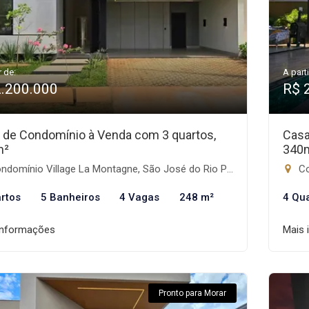
r de:
A parti
2.200.000
R$ 
 de Condomínio à Venda com 3 quartos,
Casa
m²
340
domínio Village La Montagne, São José do Rio Preto-SP
Co
rtos
5 Banheiros
4 Vagas
248 m²
4 Qu
informações
Mais 
Pronto para Morar