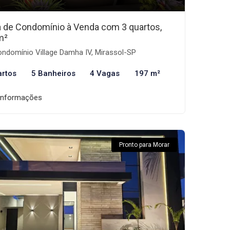
 de Condomínio à Venda com 3 quartos,
m²
ndomínio Village Damha IV, Mirassol-SP
artos
5 Banheiros
4 Vagas
197 m²
informações
Pronto para Morar