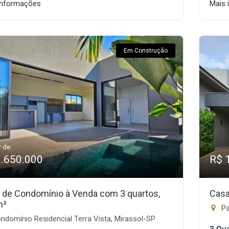
informações
Mais 
Em Construção
r de:
1.650.000
R$ 
 de Condomínio à Venda com 3 quartos,
Casa
m²
Par
domínio Residencial Terra Vista, Mirassol-SP