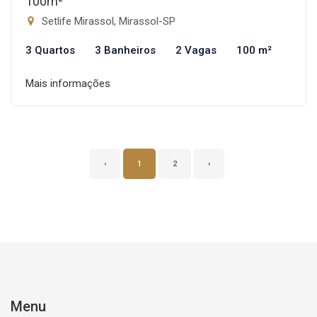
100m²
Setlife Mirassol, Mirassol-SP
3 Quartos
3 Banheiros
2 Vagas
100 m²
Mais informações
‹
1
2
›
Menu