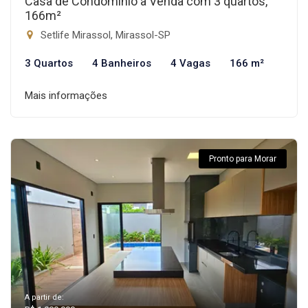
Casa de Condomínio à Venda com 3 quartos,
166m²
Setlife Mirassol, Mirassol-SP
3 Quartos
4 Banheiros
4 Vagas
166 m²
Mais informações
Pronto para Morar
A partir de: